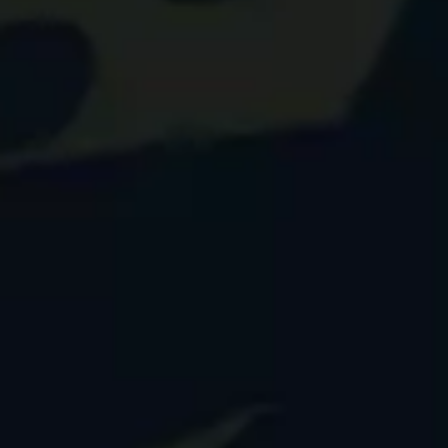
SUPER
JAWS OF
BONUS
FORTUNE
WILD
RETRO
EDITION
MEGA
BOOK OF
FORTUNE
ADVENTURE
HOLD N WIN
SUPER
STAKE
EDITION