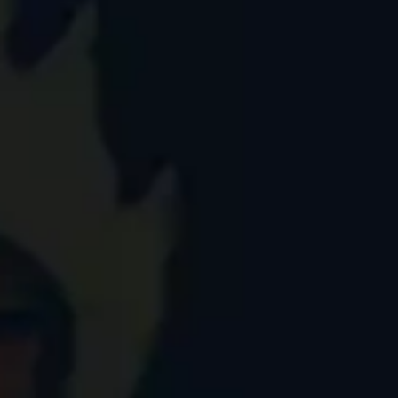
BOOK OF
BLACK
JONES
GOLD 2
GOLDEN
MEGAWAYS
BOOK
THE SECRET
SPINATA
OF MACHU
PINATA
PICCHU
CANDYWAYS
TWIN4TIMER