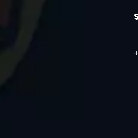
BONANZA 3
MEGAWAYS
H
RANDOM 2
WILD MOON
WINS
SALOON
DIAMOND
DELICIOUS
STACKER
CANDY