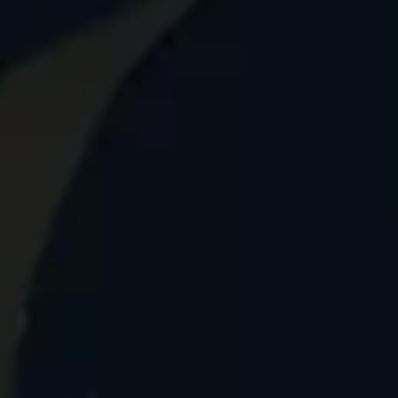
GARDEN
SERPENT
GLADIATORS
CAGE
WILD
WILD WILD
CANYON
BASS 2