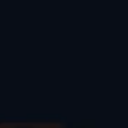
DYNAMITE
STRIKE