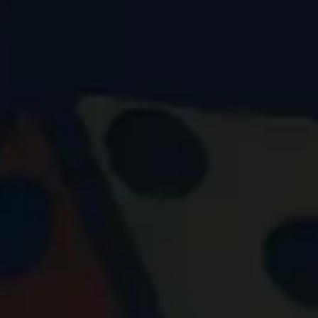
TIKI TIKI
WILD HOGS
HOLD N WIN
BISON
MYSTICAL
BLOCKS
SANTA
MEGAWAYS
JOKER WILD
KANGAROO