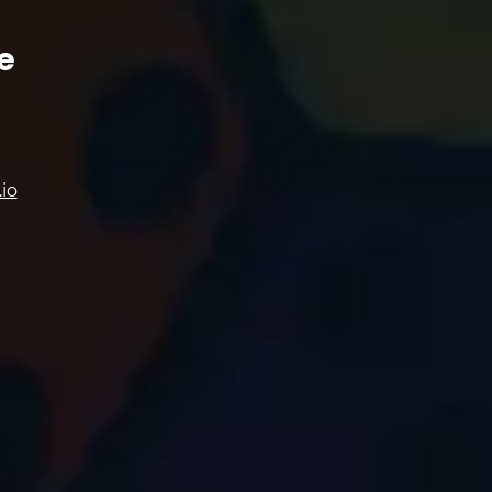
BLASTER
KING
e
io
GREEDY
THE
FOX
EXPENDABLES
MEGAWAYS
9 PYRAMIDS
STAR STAXX
OF