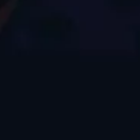
FORTUNE
BANK OR
DRACULA
PRANK
CANDYWAYS
CANDYWAYS
BONANZA
BONANZA 2
MEGAWAYS