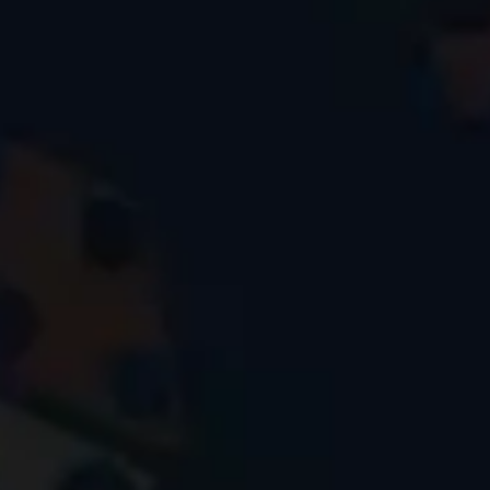
MEGAWAYS
ARIZONA
ATLANTIS
WILD MOON
DIAMONDS
GOLD
QUATTRO
BOOK OF
CANDY
CANDY
SANTA
LINKS
WILD
BONANZA
BONANZA