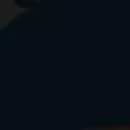
HOLD &
SPIN
DEVIL'S
CHERRY
DRAGONS
TRAP
BOMBER
AND MAGIC
MUTASS MINDEN JÁTÉKOT