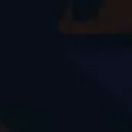
BONUS
WRATH OF
RUNNER
ZEUS
RETRO
CLUSTERBREAKER
EDITION
RANDOM 2
BOOK OF
WILD
ADVENTURE