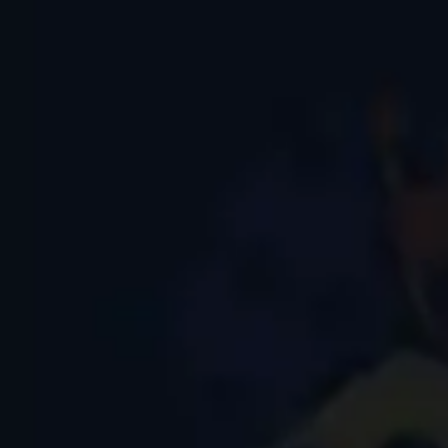
MULTIPAYS
POPWINS
APES OF
ORIGINS
DOOM
PYRAMID
BOOK OF
STRIKE
LEO
QUATTRO