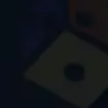
MEGA
KRAKEN'S
TURBO4PLAYER
PLAYER
CATCH
RETRO
EDITION
EMPEROR'S
ERICS BIG
VEGAS
CHAMPION
CATCH
ROYAL LIVE
SLOT