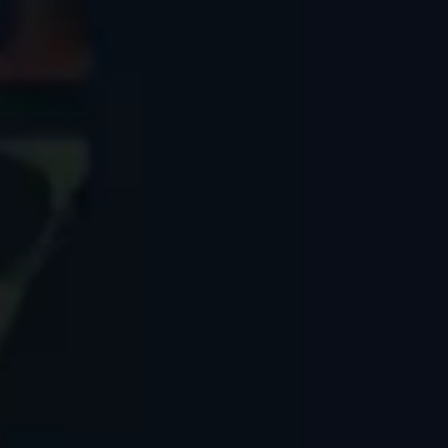
BF DAILY JACKPOTS
JACKPOTOK
TÁBLAJÁTÉKOK
SC
CLASSIC
CLASSIC
SPARTUS
DICE 5
JOKER 6
REELS
REELS