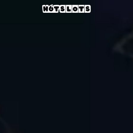
OMÓCIÓK
VERSENYEK
SEGÍTSÉG
 AKÁR 90
00
RGETÉS
ot
án
n,