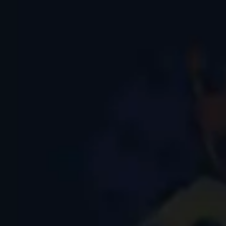
BLACKJACK
SPEED
37
BLACKJACK
3
VIP
SPEED
BLACKJACK
BLACKJACK
1
2