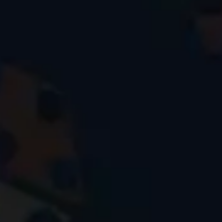
BLACKJACK
VIP
VIP
77
BLACKJACK
BLACKJACK
2
3
SPEED
BLACKJACK
CLASSIC
BLACKJACK
78
FREE BET
1
BLACKJACK
1