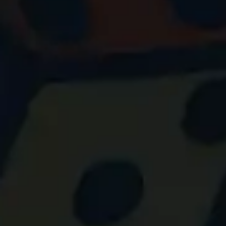
MINDEN JÁTÉK
ÉLŐ JÁTÉK SHOW-K
ÉLŐ BLACKJACK
Játsszon Élő Blackjacket a HotSlots-on! Foglaljon helyet
LIVE
BLACKJACK
BLACKJACK
LOBBY
LOBBY