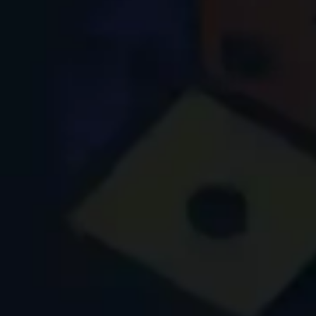
ülőhelyek
7
ülőhelyek
4
1000-5000
USD
50-2500
USD
BLACKJACK
BLACKJACK
BLACKJACK
VIP 6
VIP 7
VIP 8
ülőhelyek
5
ülőhelyek
5
Más játékos tétje mögé te
50-2500
USD
100-2500
USD
100-2500
USD
BLACKJACK
BLACKJACK
BLACKJACK
1
9
10