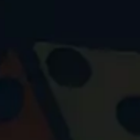
BLACKJACK
BLACKJACK
18
19
BLACKJACK
BLACKJACK
25
26