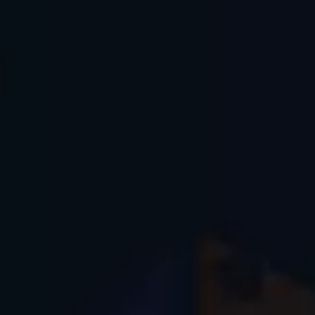
BLACKJACK
SPEED VIP
SPEED VIP
PARTY
BLACKJACK
BLACKJACK
A
B
ás játékos tétje mögé tesz
ülőhelyek
5
ülőhelyek
7
0.5-200
USD
50-2500
USD
50-2500
USD
BET BEHIND
BLACKJACK
BLACKJACK
PRO
DIAMOND
VIP 1
BLACKJACK
VIP