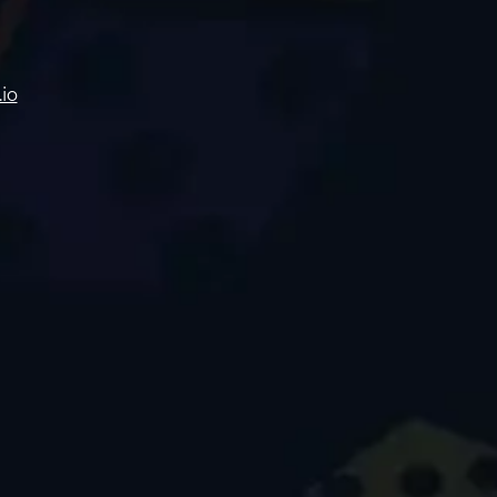
hető a HotSlots regisztrált
sen kipróbálhatja a demó
s keresse meg a játékot
io
 kezdéshez! Már készen is van.
seket.
lhatja a játék funkcióit, és
l játszhat a(z) Wild Bazaar
slottal
tos nyerőgépek
, a legújabb
yan top nyerőgépekkel, mint a
ét a főnyereményért, és játsszon
e!
alunknál, és tegye próbára
bb tucatnyi fantasztikus élő
 Live, a BetGames és a LiveG24.
az ingyenes pörgetésekig
 aktuális ajánlatainkat, és