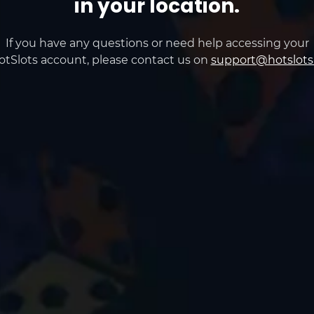
in your location.
nós
nyerőgép, amelyet a(z) Netent adott ki, és amely elér
ar nyerőgépet valódi pénzzel is játszhatja, vagy ingyene
If you have any questions or need help accessing your
való ingyenes játékhoz látogass el a HotSlots oldalára, é
otSlots account, please contact us on
support@hotslots.
játék miniatűrje fölé, és kattintson a "DEMO" gombra a
(z) Wild Bazaar demóját, és élvezni az ingyenes pörgeté
yeremény virtuális, a játék ingyenes verziójával kipróbá
 az adott nyerőgép. A HotSlots-on a demók segítségéve
ine nyerőgépekkel, mint a Megaways™ játékok, a
jackpo
ikusai! Tekintse meg játékportfóliónkat, és játsszon ol
ial Riches™ és a Book of Dead, vagy próbáljon szerencs
el, hogy esélyt kapjon a
napi jackpotokat
megnyerésér
yerőgépeket? Foglaljon helyet valamelyik
élő kaszinó
aszt
 rulett és baccarat asztalokon, valamint szórakozzon tö
tatók fejlesztettek, mint az Evolution, a Pragmatic Play
egy szuper
kaszinóbónuszt
! Az
üdvözlő bónusztól
kezdve 
szempontból epikus szórakozásra számíthat. Nézze meg az