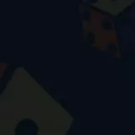
ITEMAP
LOYALTY CLUB
PARTNER PROGRAM
KASZINÓ BLOG
ársaság.
tja magának a jogot, hogy bármely ügyféltől életkorának igazolását kérje, és
tie Boulevard Dominico F. "Don" Martina 29, Curacao, egy olyan cég, amelyet a