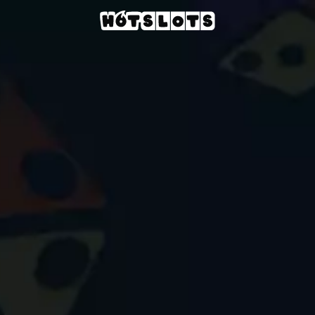
OMÓCIÓK
VERSENYEK
SEGÍTSÉG