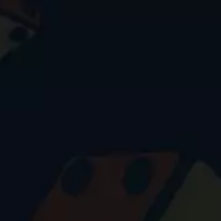
BELÉP
REGISZTRÁCIÓ