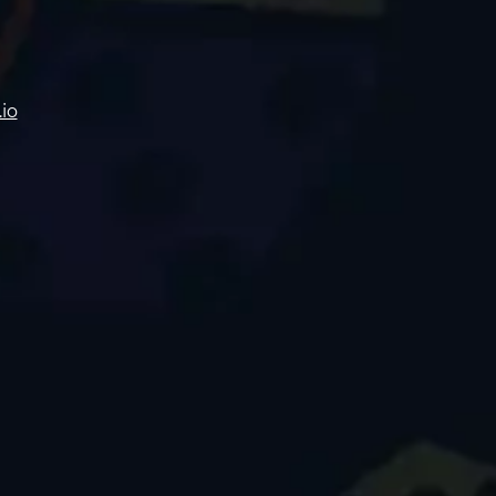
ming fejlesztőcsapatától
si esélyekért, vagy próbálja ki a
össze egy regisztrált profilra van
, keresse meg a(z) Rockys Gold
io
á, és élvezze a(z) Rockys Gold
áz rendkívüli
nyerőgépen
és
et? Nézze meg a Bonanza, a Divine
ékokat! Szeretné kipróbálni a
 melyek
napi jackpotokkal
 több is ott, ahonnan ezek
ezze a póker, blackjack, baccarat
ékműsort! Ilyenek például a Crazy
nuszok és promóciós ajánlatok