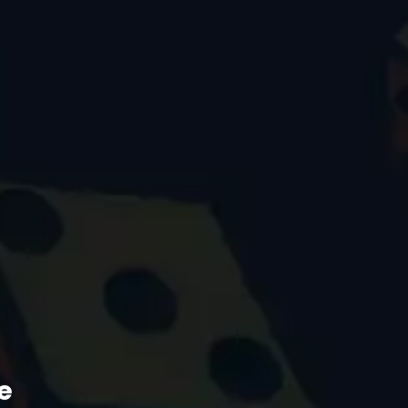
3.07
e
 Töltsd be a(z) Rockys Gold