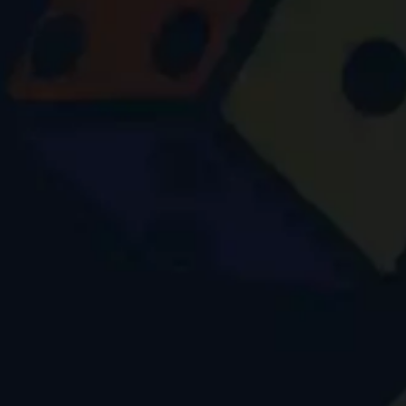
MUTASS MINDEN JÁTÉKOT