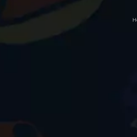
játékosai számára. A(z) Midnight 
módban. A(z) Midnight in Tokyo sl
H
könyvtárunkban! Ezután menjen a 
Nincs más hátra, mint betölteni a
Bár a demó módban minden tét és n
megnézheti, hogy tetszik-e Önnek
slottal
vagy más olyan fantasztik
megjelenések és a kedvenc klassz
Starburst™, a Bonanza™, az Imper
a BF Games bármelyik nyerőgépév
Nem annyira kedveli az online n
tudását prémium blackjack, póker,
műsorunkkal, melyet olyan szolgál
Ha már itt van, vegyen igénybe 
rendkívüli jutalmakra és minden 
élvezze a játékot!