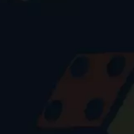
SÉGTELJES SZERENCSEJÁTÉK
ADATVÉDELMI IRÁNYELVEK
GY.I.K
S
reskedelmi nyilvántartásba. számon bejegyzett, zártkörűen működő korlátolt felelősségű t
zámlát nyitni és/vagy szerencsejátékot folytatni a HotSlots-on oldalán. A Társaság fenntar
nts B.V. által birtokolt játékkártya-engedély alapján, amelynek bejegyzett címe Emancipa
cencszám OGL/2024/1054/0509 alatt.