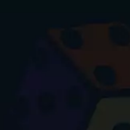
KASZINÓ
ÉLŐ KASZINÓ
PR
Midnight in Tokyo
/ slots