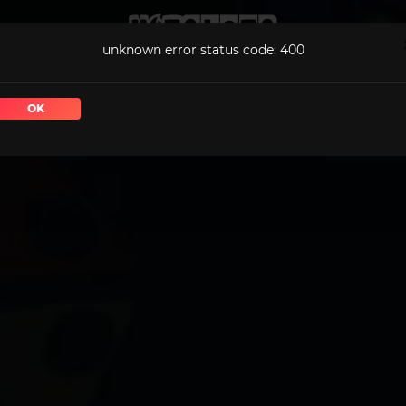
OMÓCIÓK
VERSENYEK
SEGÍTSÉG
BEJELENTKEZÉS
unknown error status code: 400
OK
E-mail vagy felhasználónév
jelszó
BEJELENTKEZÉS
Elfelejtette jelszavát?
Nincs számlája?
Regisztráció