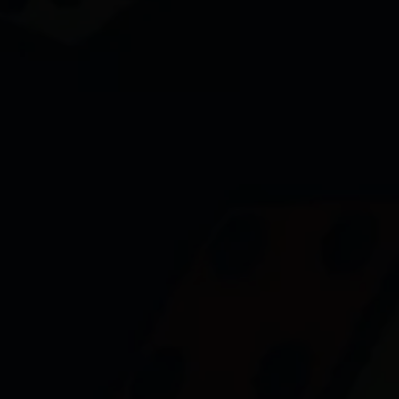
 oldalunkra, és nézze meg, hogy jogosult-e
üdvözlő bónu
ócióra!
SÉGTELJES SZERENCSEJÁTÉK
ADATVÉDELMI IRÁNYELVEK
GY.I.K
S
reskedelmi nyilvántartásba. számon bejegyzett, zártkörűen működő korlátolt felelősségű t
zámlát nyitni és/vagy szerencsejátékot folytatni a HotSlots-on oldalán. A Társaság fenntar
nts B.V. által birtokolt játékkártya-engedély alapján, amelynek bejegyzett címe Emancipa
cencszám OGL/2024/1054/0509 alatt.