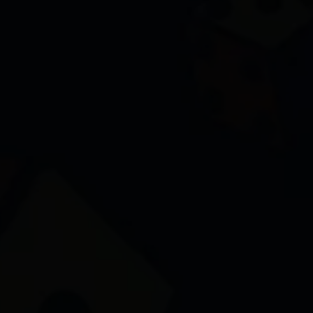
szra
, ingyenes pörgetések
ITEMAP
LOYALTY CLUB
PARTNER PROGRAM
KASZINÓ BLOG
ársaság.
tja magának a jogot, hogy bármely ügyféltől életkorának igazolását kérje, és
tie Boulevard Dominico F. "Don" Martina 29, Curacao, egy olyan cég, amelyet a