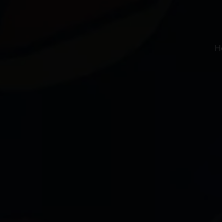
A HotSlots-on rendkívüli játékme
Lucky Wizard, a(z) Red-tiger álta
pénzzel vagy ingyenesen is kipró
H
Wizard" kifejezésre kaszinónkban,
pörgessen kedvére! A(z) Lucky W
hogy kipróbálja a játékot és anna
Készen áll arra, hogy valódi foga
kínálatunkat, hogy megismerkedh
nyerőgéppel
és prémium asztali j
Moolah, az Immortal Romance™, 
jackpotos nyerőgépeken
át a
nap
Élő kaszinónkban
az Evolution, a
kiélvezheti. Foglaljon helyet blac
fedezze fel élő játékshow kínála
Bonanza Candyland műsorok egy
Szeretné fokozni az élményt és e