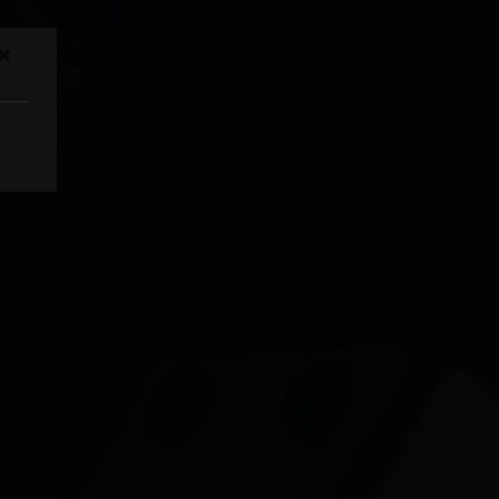
BELÉP
REGISZTRÁCIÓ