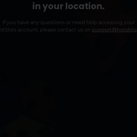
in your location.
net és a legjobb
online kaszinójátékok
várnak Önre. Érde
l kiadott számos fantasztikus játék egyikét! A(z) Lucky W
If you have any questions or need help accessing your
bálhatja a demó mód segítségével. Szeretné ingyen kipró
otSlots account, please contact us on
support@hotslots.
 és menjen a játék miniatűrje fölé! Kattintson a "DEMO" 
izard demójátékban minden tét és nyeremény virtuális
k funkcióit anélkül, hogy valódi pénzét kellene kockára t
dásra adja a fejét, és ezzel esélye legyen egy kis extra 
essen a legmenőbb kaszinójátékokkal, köztük több száz
átékkal! Kaszinónkban olyan listavezető játékokkal játs
a Magic Hunter™, a Reactoonz és még sok más. A Mega
i jackpotokig
és számos ingyenes pörgetési lehetőségi
 BetGames, a LiveG24 és a Pragmatic Play Live autentikus 
kjack, rulett, póker vagy baccarat asztalaink bármelyikén,
tunkat: például a Crazy Time, a Monopoly Live, a Gonzos 
ikét vagy mindegyikét!
xtra jutalmakat szerezni játék közben? Fontolja meg eg