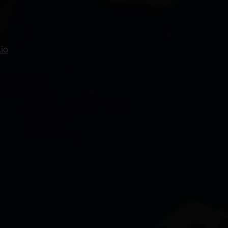
klik a részletek? Nézze meg a(z)
izard nyerőgépet játszhatja valódi
bálni? Keressen rá a(z) "Lucky
io
gombra, töltse be a játékot és
, de ez egy remek módja annak,
ennie.
pénznyereményre? Fedezze fel
 fantasztikus online
zhat, mint a Bonanza, a Mega
ways™ slotoktól kezdve a
g nálunk minden megtalálható.
asztalait és élő műsorát is
 vagy próbáljon ki valami újat, és
Treasure Hunt vagy a Sweet
y
kaszinóbónusz
igénylését!