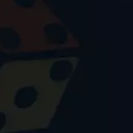
Kaszinó
slots-games
hunters-spirit
RÓLUNK
ÁLTALÁNOS SZERZŐDÉSI FELTÉTELEK
FELELŐS
ENGEDÉLY
A Forwell Investments B.V., egy Curacao szigetén alapított és működő, a curacaói ke
18 év (vagy a régiótól függően a törvényes minimum életkor) alattiak számára tilos s
felfüggesztheti a számlát a megfelelő igazolás beérkezéséig.
Az összes www.hotslots.io terméket a Forwell Ltd (UK) üzemelteti a Forwell Investme
Nemzeti Szerencsejáték-törvény (LOK) szabályoz és engedélyez a zöld pecséttel, a li
FIZETÉSI SZOLGÁLTATÓK
JÁTÉK SZOLGÁLTATÓK