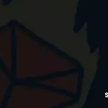
Synot
HUNTERS SPIRI
A(z) Hunters Spirit egy
online kas