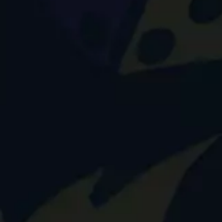
SIMILAR TO
Hunters Spirit