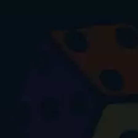
KASZINÓ
ÉLŐ KASZINÓ
PR
Hunters Spirit
/ slots