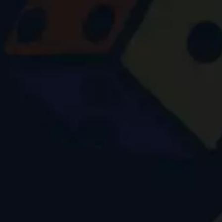
MUTASS MINDEN JÁTÉKOT