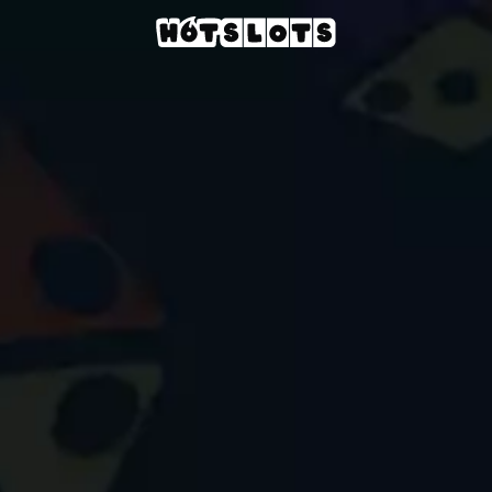
OMÓCIÓK
VERSENYEK
SEGÍTSÉG