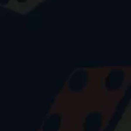
 oldalunkra, és nézze meg, hogy jogosult-e
üdvözlő bónu
ócióra!
SÉGTELJES SZERENCSEJÁTÉK
ADATVÉDELMI IRÁNYELVEK
GY.I.K
S
reskedelmi nyilvántartásba. számon bejegyzett, zártkörűen működő korlátolt felelősségű t
zámlát nyitni és/vagy szerencsejátékot folytatni a HotSlots-on oldalán. A Társaság fenntar
nts B.V. által birtokolt játékkártya-engedély alapján, amelynek bejegyzett címe Emancipa
cencszám OGL/2024/1054/0509 alatt.