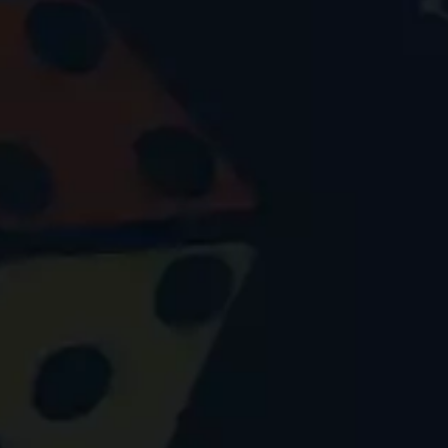
Ehhez látogasson el "Promóciók"
bónuszra vagy más kaszinó prom
Kaszinó
slots-games
helios-fury
RÓLUNK
ÁLTALÁNOS SZERZŐDÉSI FELTÉTELEK
FELELŐS
ENGEDÉLY
A Forwell Investments B.V., egy Curacao szigetén alapított és működő, a curacaói ke
18 év (vagy a régiótól függően a törvényes minimum életkor) alattiak számára tilos s
felfüggesztheti a számlát a megfelelő igazolás beérkezéséig.
Az összes www.hotslots.io terméket a Forwell Ltd (UK) üzemelteti a Forwell Investme
Nemzeti Szerencsejáték-törvény (LOK) szabályoz és engedélyez a zöld pecséttel, a li
FIZETÉSI SZOLGÁLTATÓK