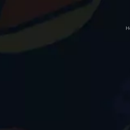
A HotSlots-on rendkívüli játékme
Helios Fury, a(z) Relax-gaming ált
pénzzel vagy ingyenesen is kipró
H
Fury" kifejezésre kaszinónkban, é
pörgessen kedvére! A(z) Helios 
hogy kipróbálja a játékot és anna
Készen áll arra, hogy valódi foga
kínálatunkat, hogy megismerkedh
nyerőgéppel
és prémium asztali j
Moolah, az Immortal Romance™, 
jackpotos nyerőgépeken
át a
nap
Élő kaszinónkban
az Evolution, a
kiélvezheti. Foglaljon helyet blac
fedezze fel élő játékshow kínála
Bonanza Candyland műsorok egy
Szeretné fokozni az élményt és e