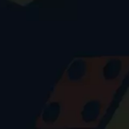
SÉGTELJES SZERENCSEJÁTÉK
ADATVÉDELMI IRÁNYELVEK
GY.I.K
S
reskedelmi nyilvántartásba. számon bejegyzett, zártkörűen működő korlátolt felelősségű t
zámlát nyitni és/vagy szerencsejátékot folytatni a HotSlots-on oldalán. A Társaság fenntar
nts B.V. által birtokolt játékkártya-engedély alapján, amelynek bejegyzett címe Emancipa
cencszám OGL/2024/1054/0509 alatt.