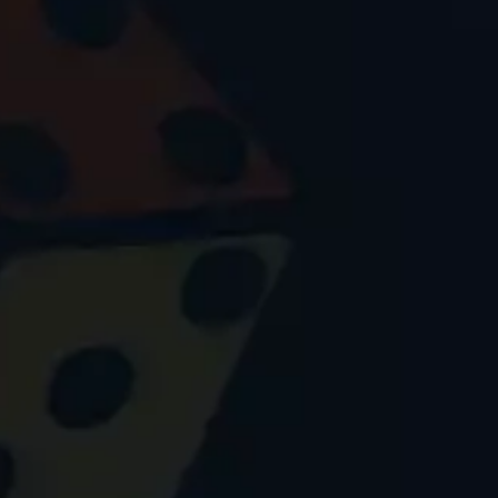
Kaszinó
slots-games
harlequin-dice
RÓLUNK
ÁLTALÁNOS SZERZŐDÉSI FELTÉTELEK
FELELŐS
ENGEDÉLY
A Forwell Investments B.V., egy Curacao szigetén alapított és működő, a curacaói ke
18 év (vagy a régiótól függően a törvényes minimum életkor) alattiak számára tilos s
felfüggesztheti a számlát a megfelelő igazolás beérkezéséig.
Az összes www.hotslots.io terméket a Forwell Ltd (UK) üzemelteti a Forwell Investme
Nemzeti Szerencsejáték-törvény (LOK) szabályoz és engedélyez a zöld pecséttel, a li
FIZETÉSI SZOLGÁLTATÓK
JÁTÉK SZOLGÁLTATÓK