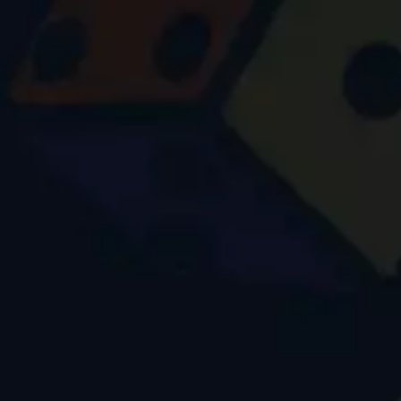
MUTASS MINDEN JÁTÉKOT