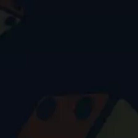
BELÉP
REGISZTRÁCIÓ