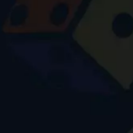
MUTASS MINDEN JÁTÉKOT