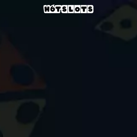
OMÓCIÓK
VERSENYEK
SEGÍTSÉG