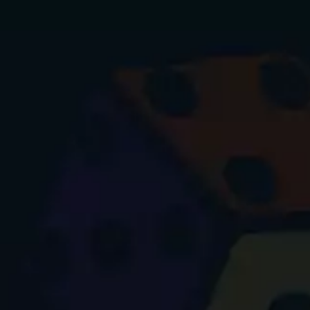
KASZINÓ
ÉLŐ KASZINÓ
PR
BlackjackB
/ slots