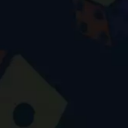
ITEMAP
LOYALTY CLUB
PARTNER PROGRAM
KASZINÓ BLOG
ársaság.
tja magának a jogot, hogy bármely ügyféltől életkorának igazolását kérje, és
tie Boulevard Dominico F. "Don" Martina 29, Curacao, egy olyan cég, amelyet a