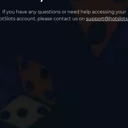
) BlackjackB nyerőgépet valódi pénzzel is játszhatja, vag
If you have any questions or need help accessing your
tal való ingyenes játékhoz látogass el a HotSlots oldalá
otSlots account, please contact us on
support@hotslots.
játék miniatűrje fölé, és kattintson a "DEMO" gombra a
(z) BlackjackB demóját, és élvezni az ingyenes pörgetés
yeremény virtuális, a játék ingyenes verziójával kipróbá
k az adott nyerőgép. A HotSlots-on a demók segítségéve
ine nyerőgépekkel, mint a Megaways™ játékok, a
jackpo
ikusai! Tekintse meg játékportfóliónkat, és játsszon ol
ial Riches™ és a Book of Dead, vagy próbáljon szerencs
el, hogy esélyt kapjon a
napi jackpotokat
megnyerésér
yerőgépeket? Foglaljon helyet valamelyik
élő kaszinó
aszt
 rulett és baccarat asztalokon, valamint szórakozzon tö
tatók fejlesztettek, mint az Evolution, a Pragmatic Play
egy szuper
kaszinóbónuszt
! Az
üdvözlő bónusztól
kezdve 
szempontból epikus szórakozásra számíthat. Nézze meg az