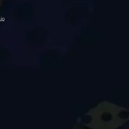
y ingyenesen kipróbálhatja a
ra, és keresse meg a játékot
io
 kezdéshez! Már készen is van.
eket.
lhatja a játék funkcióit, és
l játszhat a(z) BlackjackB
slottal
tos nyerőgépek
, a legújabb
yan top nyerőgépekkel, mint a
ét a főnyereményért, és játsszon
e!
alunknál, és tegye próbára
bb tucatnyi fantasztikus élő
 Live, a BetGames és a LiveG24.
az ingyenes pörgetésekig
 aktuális ajánlatainkat, és