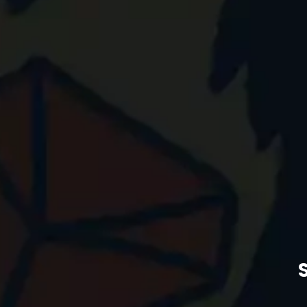
Pragmatic-play-live
BLACKJACKB
A(z) BlackjackB egy
online kaszin