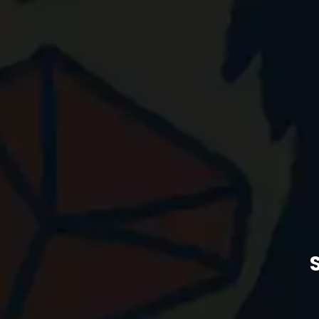
Synot
AMAZONS WON
A(z) Synot által fejlesztett Ama