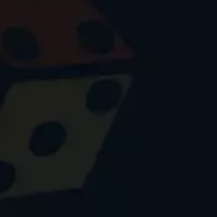
Kaszinó
slots-games
amazons-wonders
RÓLUNK
ÁLTALÁNOS SZERZŐDÉSI FELTÉTELEK
FELELŐS
ENGEDÉLY
A Forwell Investments B.V., egy Curacao szigetén alapított és működő, a curacaói ke
18 év (vagy a régiótól függően a törvényes minimum életkor) alattiak számára tilos s
felfüggesztheti a számlát a megfelelő igazolás beérkezéséig.
Az összes www.hotslots.io terméket a Forwell Ltd (UK) üzemelteti a Forwell Investme
Nemzeti Szerencsejáték-törvény (LOK) szabályoz és engedélyez a zöld pecséttel, a li
FIZETÉSI SZOLGÁLTATÓK
JÁTÉK SZOLGÁLTATÓK