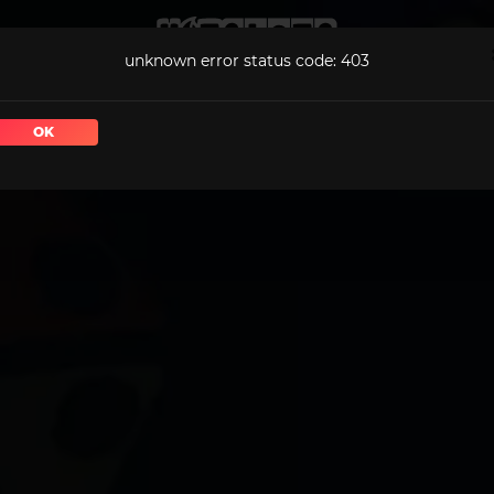
АКЦІЇ
ТУРНІРИ
ПІДТРИМКА
УВІЙТИ
unknown error status code: 403
OK
електронна пошта або ім'я користувача
пароль
УВІЙТИ
Забули пароль?
Не маєте облікового запису?
Зареєструватися