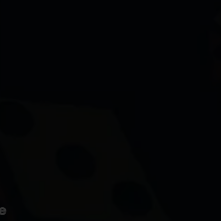
4.44
e