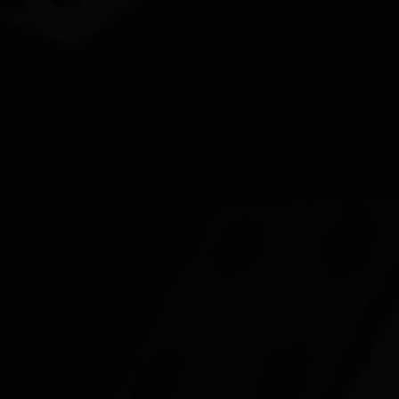
інку «Акції» та подивіться, чи маєте ви право на
віталь
 акції казино.
ЛІТИКА КОНФІДЕНЦІЙНОСТІ
ПИТАННЯ ТА ВІДПОВІДІ
КАРТА СА
женою відповідальністю, організоване та працююче в Кюрасао, зареєстроване в Комерцій
ля осіб віком до 18 років (або мінімального встановленого законом віку, залежно від р
ного підтвердження.
а основі ліцензії на азартні ігри, що належить Forwell Investments B.V., зареєстровано
артні ігри (LOK) під зеленою печаткою з номером ліцензії OGL/2024/1054/0509.